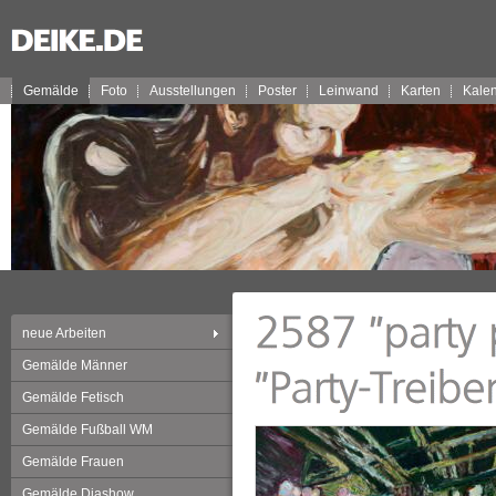
Gemälde
Foto
Ausstellungen
Poster
Leinwand
Karten
Kale
neue Arbeiten
Gemälde Männer
Gemälde Fetisch
Gemälde Fußball WM
Gemälde Frauen
Gemälde Diashow